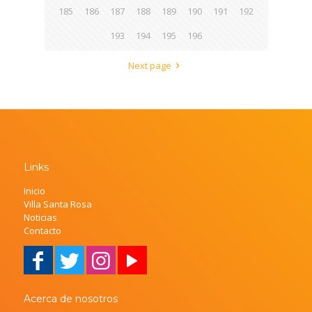
185
186
187
188
189
190
191
192
193
194
195
196
Next page
Links
Inicio
Villa Santa Rosa
Noticias
Contacto
Acerca de nosotros