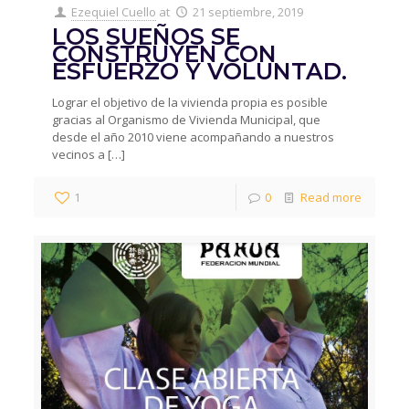
Ezequiel Cuello
at
21 septiembre, 2019
LOS SUEÑOS SE
CONSTRUYEN CON
ESFUERZO Y VOLUNTAD.
Lograr el objetivo de la vivienda propia es posible
gracias al Organismo de Vivienda Municipal, que
desde el año 2010 viene acompañando a nuestros
vecinos a
[…]
1
0
Read more