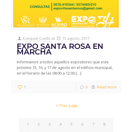
Ezequiel Cuello
at
15 agosto, 2017
EXPO SANTA ROSA EN
MARCHA
Informamos a todos aquellos expositores que este
próximo 15, 16, y 17 de agosto en el edificio municipal,
en el horario de las 08:00 a 12:00
[…]
1
0
Read more
Prev page
1
2
3
4
5
6
7
8