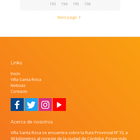
193
194
195
196
Next page
Links
Inicio
Villa Santa Rosa
Noticias
Contacto
Acerca de nosotros
Villa Santa Rosa se encuentra sobre la Ruta Provincial Nº 10, a
90 kilómetros al noreste de la ciudad de Córdoba. Posee más