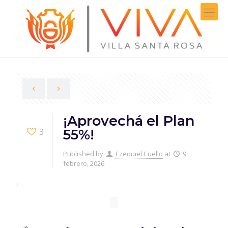
¡Aprovechá el Plan
3
55%!
Published by
Ezequiel Cuello
at
9
febrero, 2026