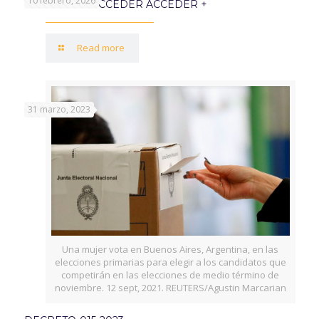
10 febrero, 2026
PROGRAMA ACCEDER ACCEDER +
Read more
31 marzo, 2023
Una mujer vota en Buenos Aires, Argentina, en las
elecciones primarias para elegir a los candidatos que
competirán en las elecciones de medio término de
noviembre. 12 sept, 2021. REUTERS/Agustin Marcarian