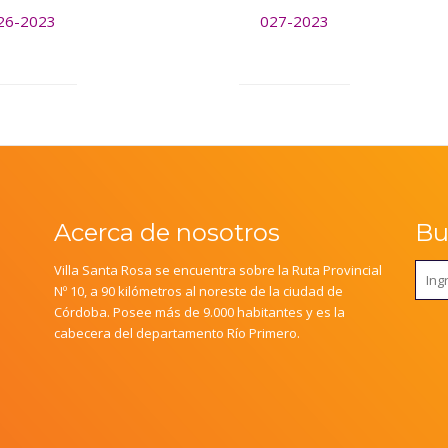
26-2023
027-2023
Acerca de nosotros
Bus
Villa Santa Rosa se encuentra sobre la Ruta Provincial
Nº 10, a 90 kilómetros al noreste de la ciudad de
Córdoba. Posee más de 9.000 habitantes y es la
cabecera del departamento Río Primero.