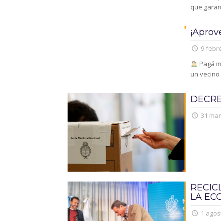
que garant
¡Aprov
9 febre
Pagá me
un vecino
DECRE
31 mar
RECIC
LA EC
1 agos