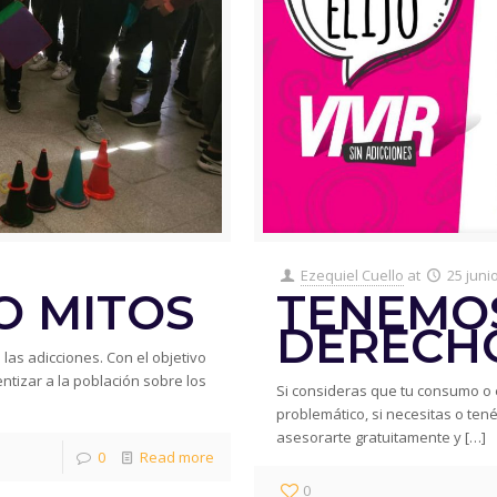
Ezequiel Cuello
at
25 juni
O MITOS
TENEMO
DERECH
 las adicciones. Con el objetivo
entizar a la población sobre los
Si consideras que tu consumo o 
problemático, si necesitas o te
asesorarte gratuitamente y
[…]
0
Read more
0