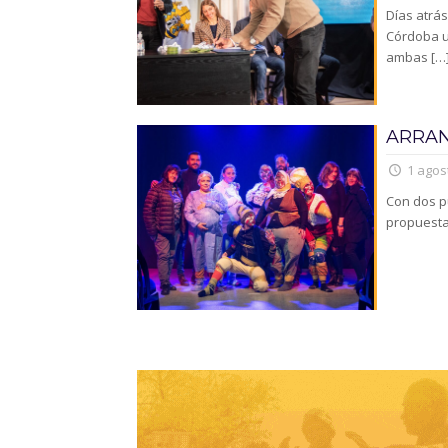
Días atrás
Córdoba u
ambas
[…
ARRAN
1 agos
Con dos p
propuesta 