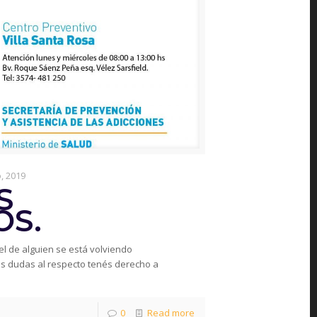
o, 2019
S
OS.
el de alguien se está volviendo
nés dudas al respecto tenés derecho a
0
Read more