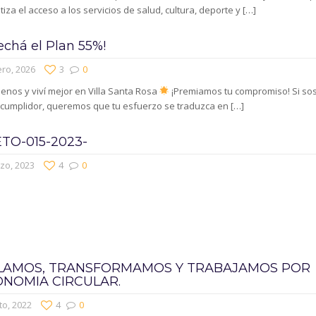
iza el acceso a los servicios de salud, cultura, deporte y
[…]
echá el Plan 55%!
ro, 2026
3
0
nos y viví mejor en Villa Santa Rosa
¡Premiamos tu compromiso! Si so
 cumplidor, queremos que tu esfuerzo se traduzca en
[…]
TO-015-2023-
zo, 2023
4
0
LAMOS, TRANSFORMAMOS Y TRABAJAMOS POR
ONOMIA CIRCULAR.
to, 2022
4
0