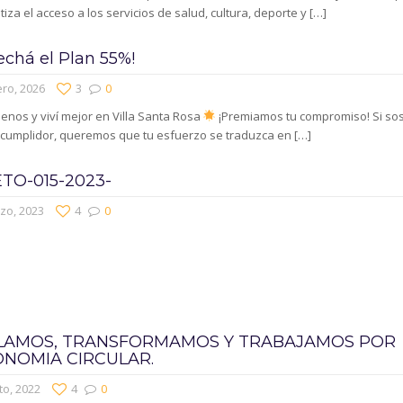
iza el acceso a los servicios de salud, cultura, deporte y
[…]
echá el Plan 55%!
ro, 2026
3
0
nos y viví mejor en Villa Santa Rosa
¡Premiamos tu compromiso! Si so
 cumplidor, queremos que tu esfuerzo se traduzca en
[…]
TO-015-2023-
zo, 2023
4
0
LAMOS, TRANSFORMAMOS Y TRABAJAMOS POR
ONOMIA CIRCULAR.
to, 2022
4
0