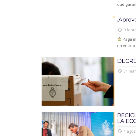
que garant
¡Aprov
9 febre
Pagá me
un vecino
DECRE
31 mar
RECIC
LA EC
1 agos