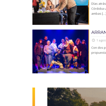
Días atrás
Córdoba u
ambas
[…
ARRAN
1 agos
Con dos p
propuesta 