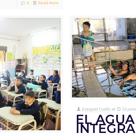
0
Read more
Ezequiel Cuello
at
22 juni
EL AGUA
INTEGRA