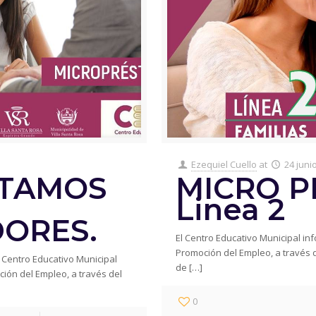
Ezequiel Cuello
at
24 juni
STAMOS
MICRO 
Linea 2
ORES.
El Centro Educativo Municipal in
Promoción del Empleo, a través d
entro Educativo Municipal
de
[…]
ión del Empleo, a través del
0