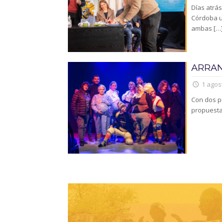
Días atrás
Córdoba u
ambas
[…
ARRAN
1 agos
Con dos p
propuesta 