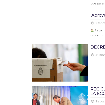
que garant
¡Aprov
9 febre
Pagá me
un vecino
DECRE
31 mar
RECIC
LA EC
1 agos