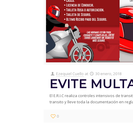
Ezequiel Cuello
at
30 enero, 2018
EVITE MULTA
El E.R.I.C realiza controles intensivos de tran
transito y lleve toda la documentación en regl
0