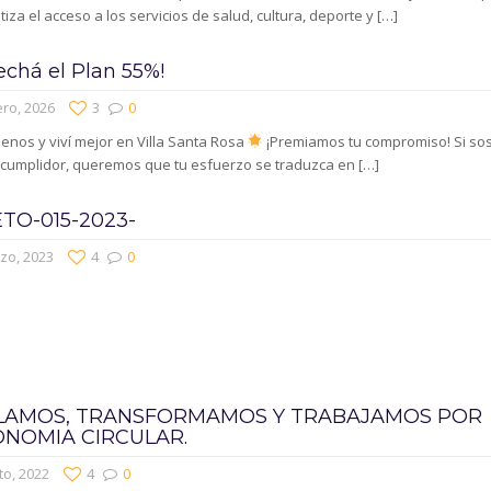
iza el acceso a los servicios de salud, cultura, deporte y
[…]
echá el Plan 55%!
ro, 2026
3
0
nos y viví mejor en Villa Santa Rosa
¡Premiamos tu compromiso! Si so
 cumplidor, queremos que tu esfuerzo se traduzca en
[…]
TO-015-2023-
zo, 2023
4
0
LAMOS, TRANSFORMAMOS Y TRABAJAMOS POR
ONOMIA CIRCULAR.
to, 2022
4
0