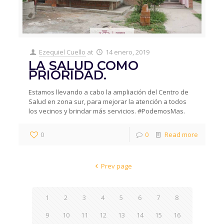
Ezequiel Cuello
at
14 enero, 2019
LA SALUD COMO
PRIORIDAD.
Estamos llevando a cabo la ampliación del Centro de
Salud en zona sur, para mejorar la atención a todos
los vecinos y brindar más servicios. #PodemosMas.
0
0
Read more
Prev page
1
2
3
4
5
6
7
8
9
10
11
12
13
14
15
16