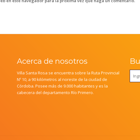
web en este navegador para la próxima vez que haga un comentario.
Acerca de nosotros
Bus
Villa Santa Rosa se encuentra sobre la Ruta Provincial
Nº 10, a 90 kilómetros al noreste de la ciudad de
Córdoba. Posee más de 9.000 habitantes y es la
cabecera del departamento Río Primero.