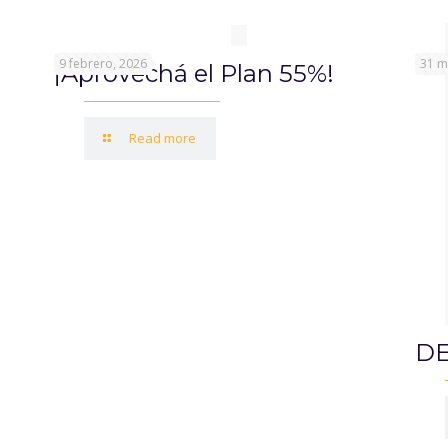
9 febrero, 2026
31 m
¡Aprovechá el Plan 55%!
Read more
DE