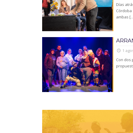
Días atrá
Córdoba u
ambas
[…
ARRAN
1 agos
Con dos p
propuesta