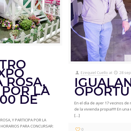
STRO
EXPO
Ezequiel Cuello
at
28 sep
A ROSA,
IGUALA
 POR LA
OPORTU
100 DE
En el día de ayer 17 vecinos de
de la vivienda propia!!!!! En u
[…]
ROSA, Y PARTICIPA POR LA
!!! HORARIOS PARA CONCURSAR:
0