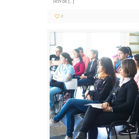
HOY DE
[…]
0