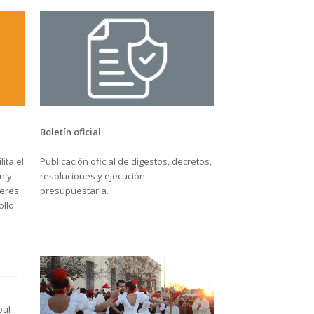
Boletín oficial
Publicación oficial de digestos, decretos,
ita el
resoluciones y ejecución
n y
presupuestaria.
jeres
ollo
pal