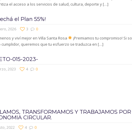
tiza el acceso a los servicios de salud, cultura, deporte y
[…]
echá el Plan 55%!
ero, 2026
3
0
enos y viví mejor en Villa Santa Rosa
¡Premiamos tu compromiso! Si s
o cumplidor, queremos que tu esfuerzo se traduzca en
[…]
TO-015-2023-
rzo, 2023
4
0
CLAMOS, TRANSFORMAMOS Y TRABAJAMOS POR
ONOMIA CIRCULAR.
to, 2022
4
0