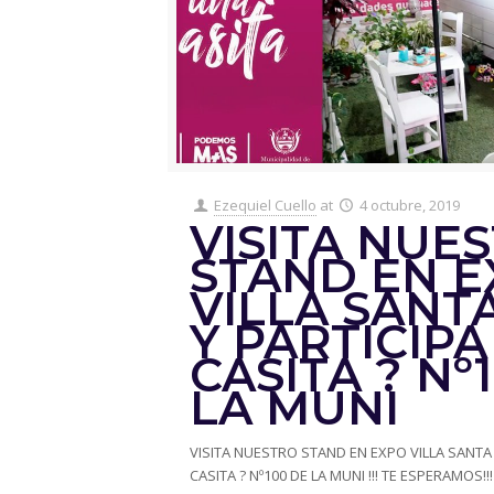
Ezequiel Cuello
at
4 octubre, 2019
VISITA NUE
STAND EN 
VILLA SANT
Y PARTICIPA
CASITA ? Nº
LA MUNI
VISITA NUESTRO STAND EN EXPO VILLA SANTA 
CASITA ? Nº100 DE LA MUNI !!! TE ESPERAMOS