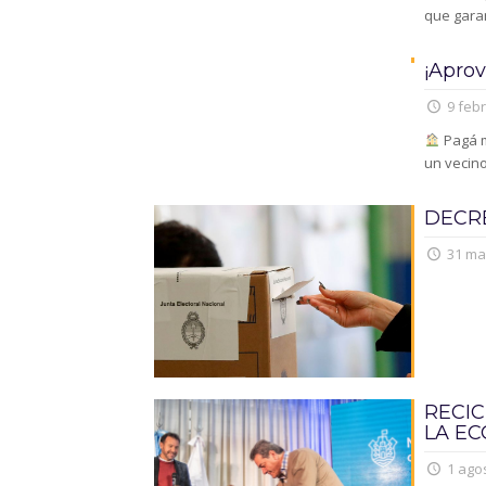
que garan
¡Aprov
9 febr
Pagá m
un vecin
DECRE
31 ma
RECI
LA EC
1 agos