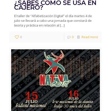
¿SABES CÓMO SE USA EN
CAJERO?
El taller de “Alfabetización Digital” el día martes 4 de
julio se llevará a cabo una jornada que constará de
teoría y práctica en relación al
[…]
0
0
Read more