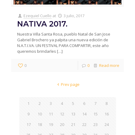
Ezequiel Cuello
at
3 julio, 2017
NATIVA 2017.
Nuestra Villa Santa Rosa, pueblo Natal de San Jose
Gabriel Brochero ya palpita una nueva edición de
N.A.T.I.VA. UN FESTIVAL PARA COMPARTIR, este año
queremos brindarles
[…]
0
0
Read more
Prev page
1
2
3
4
5
6
7
8
9
10
11
12
13
14
15
16
17
18
19
20
21
22
23
24
25
26
27
28
29
30
31
32