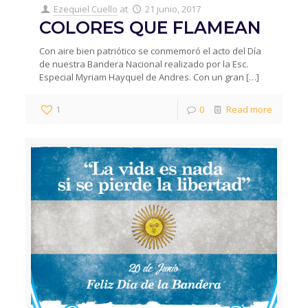
Ezequiel Cuello
at
21 junio, 2017
COLORES QUE FLAMEAN
Con aire bien patriótico se conmemoró el acto del Día
de nuestra Bandera Nacional realizado por la Esc.
Especial Myriam Hayquel de Andres. Con un gran
[…]
1
0
Read more