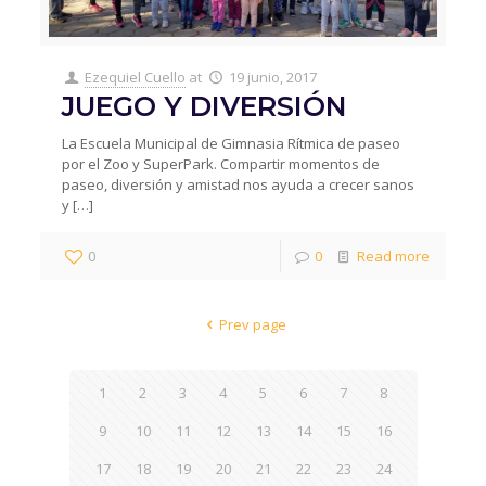
Ezequiel Cuello
at
19 junio, 2017
JUEGO Y DIVERSIÓN
La Escuela Municipal de Gimnasia Rítmica de paseo
por el Zoo y SuperPark. Compartir momentos de
paseo, diversión y amistad nos ayuda a crecer sanos
y
[…]
0
0
Read more
Prev page
1
2
3
4
5
6
7
8
9
10
11
12
13
14
15
16
17
18
19
20
21
22
23
24