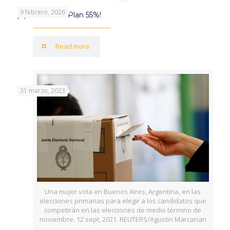
9 febrero, 2026
¡Aprovechá el Plan 55%!
Read more
31 marzo, 2023
Una mujer vota en Buenos Aires, Argentina, en las
elecciones primarias para elegir a los candidatos que
competirán en las elecciones de medio término de
noviembre. 12 sept, 2021. REUTERS/Agustin Marcarian