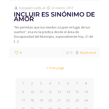
Ezequiel Cuello
at
22 marzo, 2017
INCLUIR ES SINÓNIMO DE
AMOR
“No permitas que tus miedos ocupen el lugar de tus
sueños”, esa es la predica desde el área de
Discapacidad del Municipio, especialmente hoy, 21 de
[…]
0
0
Read more
Prev page
1
2
3
4
5
6
7
8
9
10
11
12
13
14
15
16
17
18
19
20
21
22
23
24
25
26
27
28
29
30
31
32