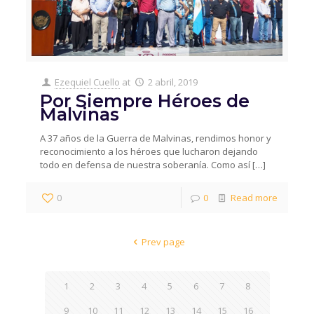
Ezequiel Cuello
at
2 abril, 2019
Por Siempre Héroes de
Malvinas
A 37 años de la Guerra de Malvinas, rendimos honor y
reconocimiento a los héroes que lucharon dejando
todo en defensa de nuestra soberanía. Como así
[…]
0
0
Read more
Prev page
1
2
3
4
5
6
7
8
9
10
11
12
13
14
15
16