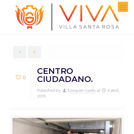
CENTRO
0
CIUDADANO.
Published by
Ezequiel Cuello
at
4 abril,
2019