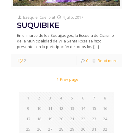
Ezequiel Cuello
at
4 julio, 2017
SUQUIBIKE
En el marco de los Suquijuegos, la Escuela de Ciclismo
de la Municipalidad de Villa Santa Rosa se hizo
presente con la participación de todos los
[…]
2
0
Read more
Prev page
1
2
3
4
5
6
7
8
9
10
11
12
13
14
15
16
17
18
19
20
21
22
23
24
25
26
27
28
29
30
31
32