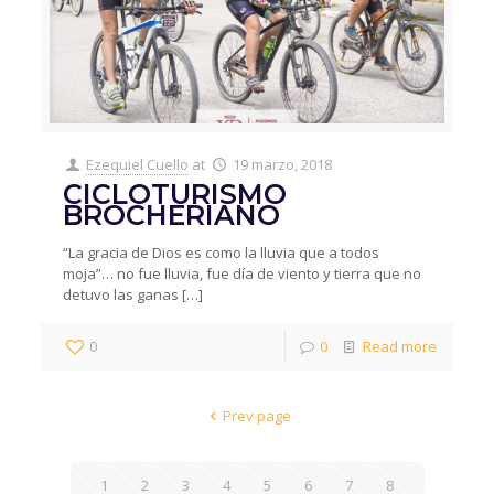
Ezequiel Cuello
at
19 marzo, 2018
CICLOTURISMO
BROCHERIANO
“La gracia de Dios es como la lluvia que a todos
moja”… no fue lluvia, fue día de viento y tierra que no
detuvo las ganas
[…]
0
0
Read more
Prev page
1
2
3
4
5
6
7
8