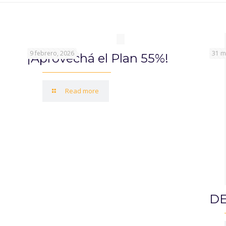
9 febrero, 2026
31 m
¡Aprovechá el Plan 55%!
Read more
DE