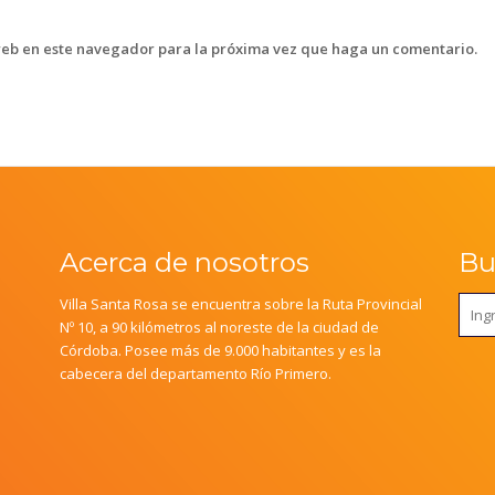
web en este navegador para la próxima vez que haga un comentario.
Acerca de nosotros
Bus
Villa Santa Rosa se encuentra sobre la Ruta Provincial
Nº 10, a 90 kilómetros al noreste de la ciudad de
Córdoba. Posee más de 9.000 habitantes y es la
cabecera del departamento Río Primero.