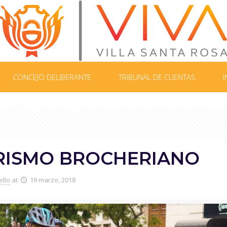
CONCEJO DELIBERANTE
TRIBUNAL DE CUENTAS
I
RISMO BROCHERIANO
ello
at
19 marzo, 2018