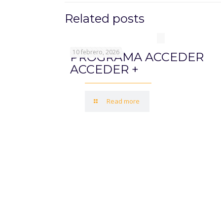
Related posts
10 febrero, 2026
PROGRAMA ACCEDER
ACCEDER +
Read more