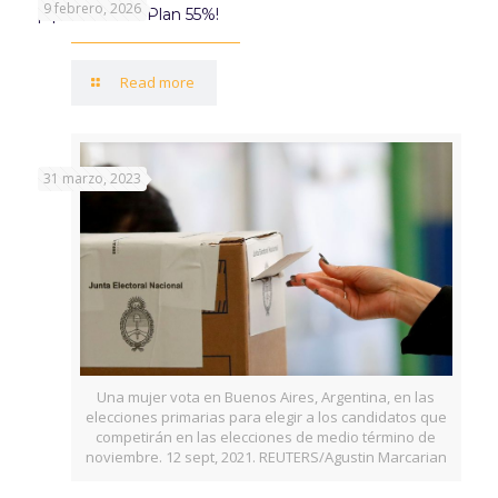
9 febrero, 2026
¡Aprovechá el Plan 55%!
Read more
31 marzo, 2023
Una mujer vota en Buenos Aires, Argentina, en las
elecciones primarias para elegir a los candidatos que
competirán en las elecciones de medio término de
noviembre. 12 sept, 2021. REUTERS/Agustin Marcarian