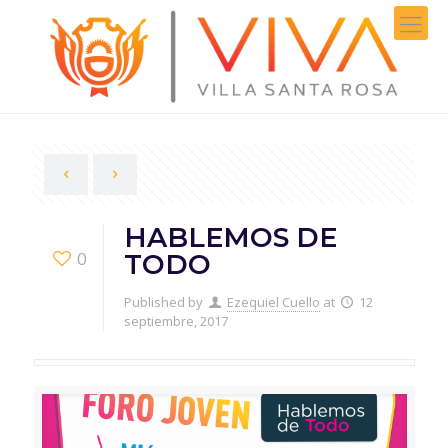
HABLEMOS DE
0
TODO
Published by
Ezequiel Cuello
at
12
septiembre, 2017