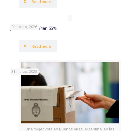
Read more
9 febrero, 2026
¡Aprovechá el Plan 55%!
Read more
31 marzo, 2023
Una mujer vota en Buenos Aires, Argentina, en las