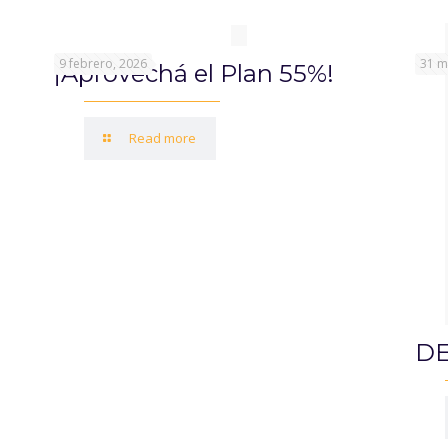
9 febrero, 2026
31 m
¡Aprovechá el Plan 55%!
Read more
DE