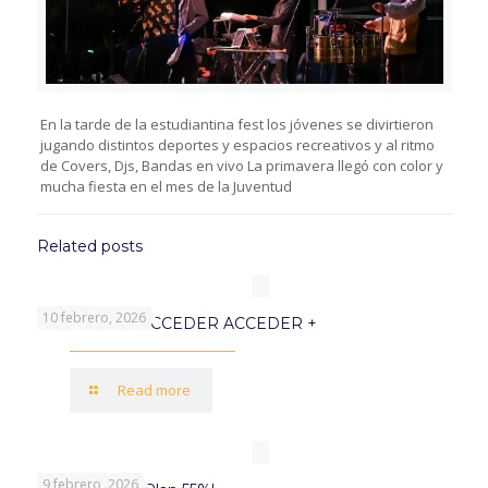
En la tarde de la estudiantina fest los jóvenes se divirtieron
jugando distintos deportes y espacios recreativos y al ritmo
de Covers, Djs, Bandas en vivo La primavera llegó con color y
mucha fiesta en el mes de la Juventud
Related posts
10 febrero, 2026
PROGRAMA ACCEDER ACCEDER +
Read more
9 febrero, 2026