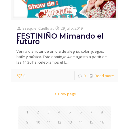
Ezequiel Cuello
at
29 julio, 2019
FESTINIÑO Mimando el
futuro
Veni a disfrutar de un día de alegría, color, juegos,
baile y música. Este domingo 4 de agosto a partir de
las 14:30 hs, celebramos el
[…]
0
0
Read more
Prev page
1
2
3
4
5
6
7
8
9
10
11
12
13
14
15
16