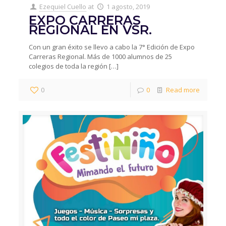
Ezequiel Cuello
at
1 agosto, 2019
EXPO CARRERAS
REGIONAL EN VSR.
Con un gran éxito se llevo a cabo la 7° Edición de Expo
Carreras Regional. Más de 1000 alumnos de 25
colegios de toda la región
[…]
0
0
Read more