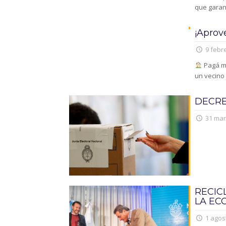
que garant
¡Aprov
9 febre
Pagá me
un vecino
DECRE
31 mar
RECIC
LA EC
1 agos