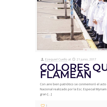
Ezequiel Cuello
at
21 junio, 2017
COLORES Q
FLAMEAN
Con aire bien patriótico se conmemoró el act
Nacional realizado por la Esc. Especial Myria
gran
[…]
1