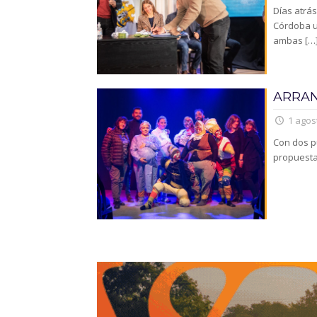
Días atrás
Córdoba u
ambas
[…
ARRAN
1 agos
Con dos p
propuesta 