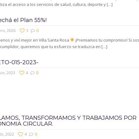
iza el acceso a los servicios de salud, cultura, deporte y
[…]
echá el Plan 55%!
ro, 2026
3
0
nos y viví mejor en Villa Santa Rosa
¡Premiamos tu compromiso! Si so
 cumplidor, queremos que tu esfuerzo se traduzca en
[…]
TO-015-2023-
zo, 2023
4
0
LAMOS, TRANSFORMAMOS Y TRABAJAMOS POR
ONOMIA CIRCULAR.
to, 2022
4
0