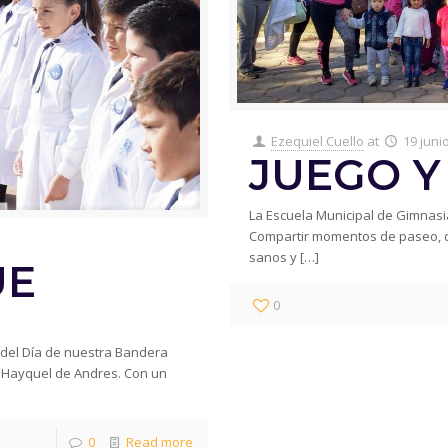
Ezequiel Cuello
at
19 juni
JUEGO Y
La Escuela Municipal de Gimnasi
Compartir momentos de paseo, d
sanos y
[…]
UE
0
o del Día de nuestra Bandera
m Hayquel de Andres. Con un
0
Read more