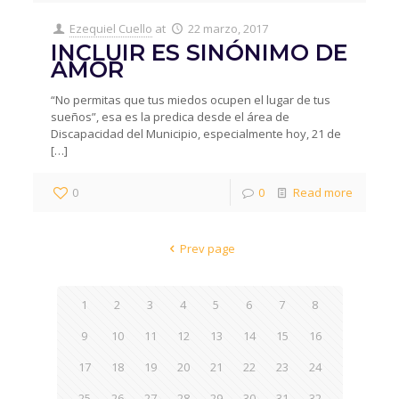
Ezequiel Cuello
at
22 marzo, 2017
INCLUIR ES SINÓNIMO DE
AMOR
“No permitas que tus miedos ocupen el lugar de tus
sueños”, esa es la predica desde el área de
Discapacidad del Municipio, especialmente hoy, 21 de
[…]
0
0
Read more
Prev page
1
2
3
4
5
6
7
8
9
10
11
12
13
14
15
16
17
18
19
20
21
22
23
24
25
26
27
28
29
30
31
32