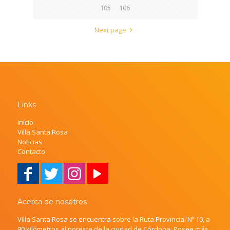
105
106
Next page
Links
Inicio
Villa Santa Rosa
Noticias
Contacto
Acerca de nosotros
Villa Santa Rosa se encuentra sobre la Ruta Provincial Nº 10, a
90 kilómetros al noreste de la ciudad de Córdoba. Posee más