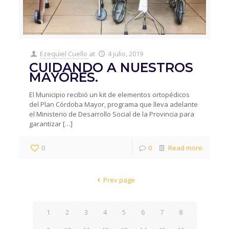
Ezequiel Cuello
at
4 julio, 2019
CUIDANDO A NUESTROS
MAYORES.
El Municipio recibió un kit de elementos ortopédicos
del Plan Córdoba Mayor, programa que lleva adelante
el Ministerio de Desarrollo Social de la Provincia para
garantizar
[…]
0
0
Read more
Prev page
1
2
3
4
5
6
7
8