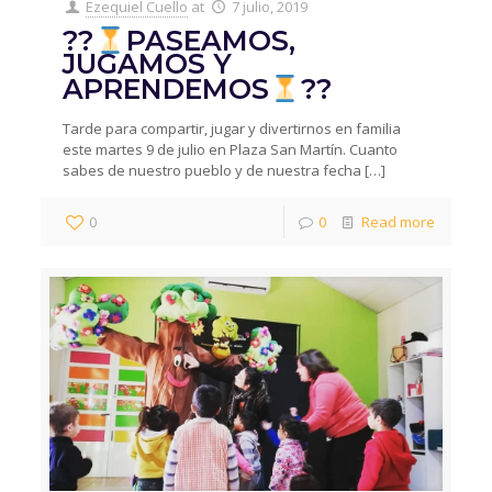
Ezequiel Cuello
at
7 julio, 2019
??
PASEAMOS,
JUGAMOS Y
APRENDEMOS
??
Tarde para compartir, jugar y divertirnos en familia
este martes 9 de julio en Plaza San Martín. Cuanto
sabes de nuestro pueblo y de nuestra fecha
[…]
0
0
Read more