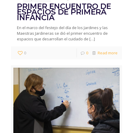
PRIMER ENCUENTRO DE
ESPACIOS DE PRIMERA
INFANCIA
En el marco del festejo del día de los Jardines y las
Maestras Jardineras se dió el primer encuentro de
espacios que desarrollan el cuidado de
[…]
0
0
Read more