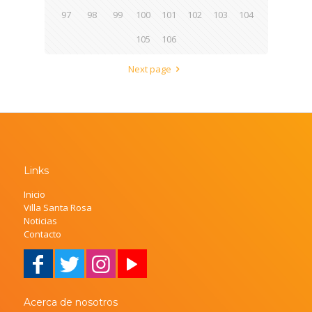
97
98
99
100
101
102
103
104
105
106
Next page
Links
Inicio
Villa Santa Rosa
Noticias
Contacto
Acerca de nosotros