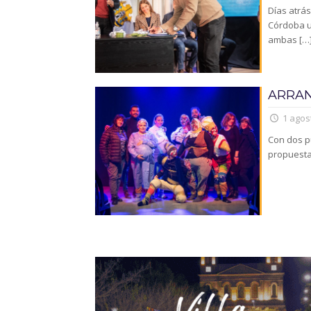
Días atrás
Córdoba u
ambas
[…
ARRAN
1 agos
Con dos p
propuesta 