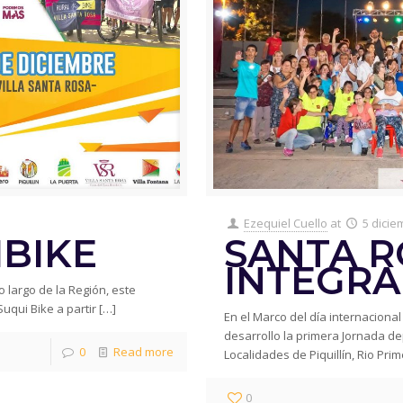
Ezequiel Cuello
at
5 dicie
IBIKE
SANTA R
INTEGRA
 largo de la Región, este
Suqui Bike a partir
[…]
En el Marco del día internaciona
desarrollo la primera Jornada d
0
Read more
Localidades de Piquillín, Rio Prim
0