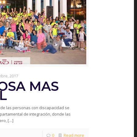
mbre, 2017
OSA MAS
L
l de las personas con discapacidad se
epartamental de integración, donde las
ero,
[…]
0
Read more