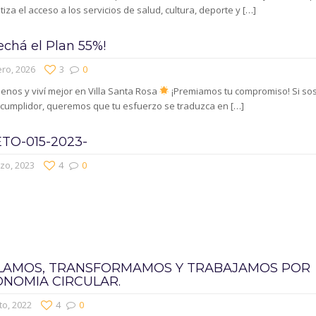
iza el acceso a los servicios de salud, cultura, deporte y
[…]
echá el Plan 55%!
ro, 2026
3
0
nos y viví mejor en Villa Santa Rosa
¡Premiamos tu compromiso! Si so
 cumplidor, queremos que tu esfuerzo se traduzca en
[…]
TO-015-2023-
zo, 2023
4
0
LAMOS, TRANSFORMAMOS Y TRABAJAMOS POR
ONOMIA CIRCULAR.
to, 2022
4
0