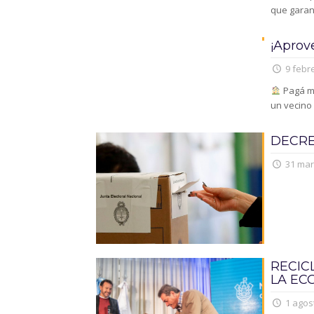
que garant
¡Aprov
9 febre
Pagá me
un vecino
DECRE
31 mar
RECIC
LA EC
1 agos