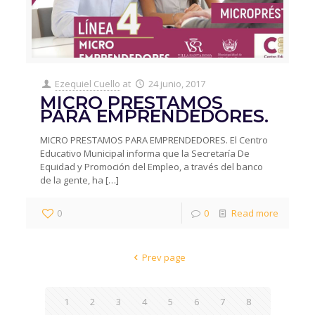
Ezequiel Cuello
at
24 junio, 2017
MICRO PRESTAMOS
PARA EMPRENDEDORES.
MICRO PRESTAMOS PARA EMPRENDEDORES. El Centro
Educativo Municipal informa que la Secretaría De
Equidad y Promoción del Empleo, a través del banco
de la gente, ha
[…]
0
0
Read more
Prev page
1
2
3
4
5
6
7
8