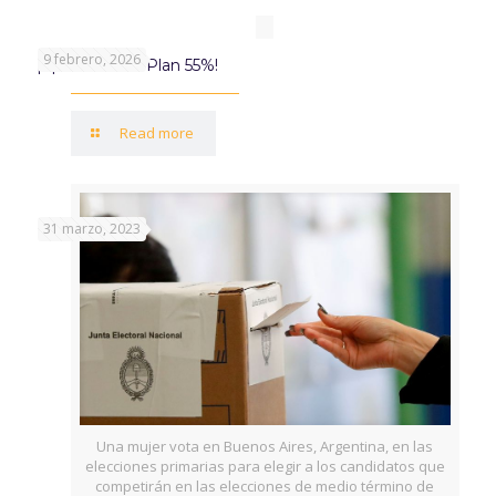
9 febrero, 2026
¡Aprovechá el Plan 55%!
Read more
31 marzo, 2023
Una mujer vota en Buenos Aires, Argentina, en las
elecciones primarias para elegir a los candidatos que
competirán en las elecciones de medio término de