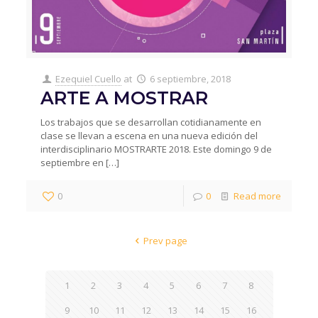
Ezequiel Cuello
at
6 septiembre, 2018
ARTE A MOSTRAR
Los trabajos que se desarrollan cotidianamente en
clase se llevan a escena en una nueva edición del
interdisciplinario MOSTRARTE 2018. Este domingo 9 de
septiembre en
[…]
0
0
Read more
Prev page
1
2
3
4
5
6
7
8
9
10
11
12
13
14
15
16