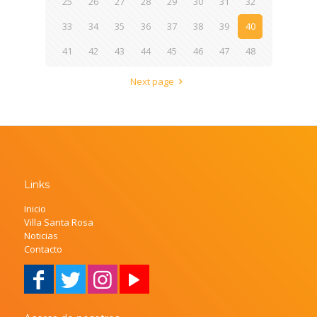
25
26
27
28
29
30
31
32
33
34
35
36
37
38
39
40
41
42
43
44
45
46
47
48
Next page
Links
Inicio
Villa Santa Rosa
Noticias
Contacto