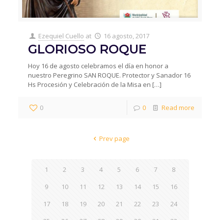
Ezequiel Cuello
at
16 agosto, 2017
GLORIOSO ROQUE
Hoy 16 de agosto celebramos el día en honor a
nuestro Peregrino SAN ROQUE. Protector y Sanador 16
Hs Procesión y Celebración de la Misa en
[…]
0
0
Read more
Prev page
1
2
3
4
5
6
7
8
9
10
11
12
13
14
15
16
17
18
19
20
21
22
23
24