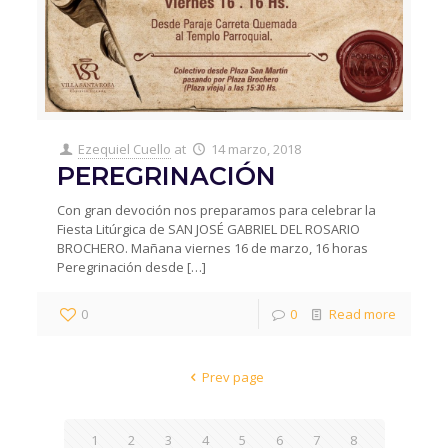
Ezequiel Cuello
at
14 marzo, 2018
PEREGRINACIÓN
Con gran devoción nos preparamos para celebrar la
Fiesta Litúrgica de SAN JOSÉ GABRIEL DEL ROSARIO
BROCHERO. Mañana viernes 16 de marzo, 16 horas
Peregrinación desde
[…]
0
0
Read more
Prev page
1
2
3
4
5
6
7
8