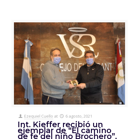
Ezequiel Cuello
at
6 agosto, 2021
Int. Kieffer recibió un
ejemplar de “El camino
de fe del niño Brochero”.