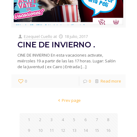
Ezequiel Cuello
at
18 julio, 2017
CINE DE INVIERNO .
CINE DE INVIERNO En esta vacaciones activate,
miércoles 19 a partir de las las 17 horas. Lugar: Salón
de la Juventud ( ex Cairo ) Entrada
[…]
0
0
Read more
Prev page
1
2
3
4
5
6
7
8
9
10
11
12
13
14
15
16