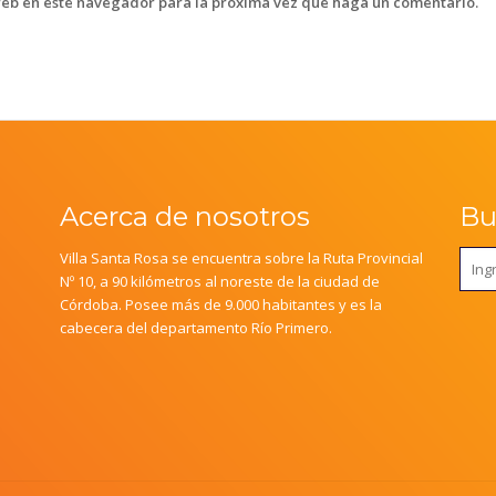
web en este navegador para la próxima vez que haga un comentario.
Acerca de nosotros
Bus
Villa Santa Rosa se encuentra sobre la Ruta Provincial
Nº 10, a 90 kilómetros al noreste de la ciudad de
Córdoba. Posee más de 9.000 habitantes y es la
cabecera del departamento Río Primero.