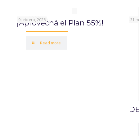
9 febrero, 2026
31 m
¡Aprovechá el Plan 55%!
Read more
DE