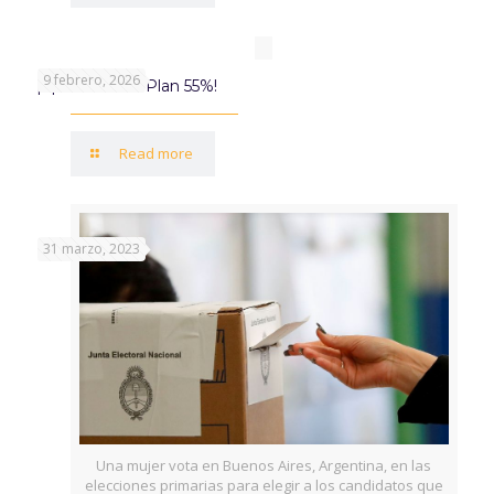
9 febrero, 2026
¡Aprovechá el Plan 55%!
Read more
31 marzo, 2023
Una mujer vota en Buenos Aires, Argentina, en las
elecciones primarias para elegir a los candidatos que