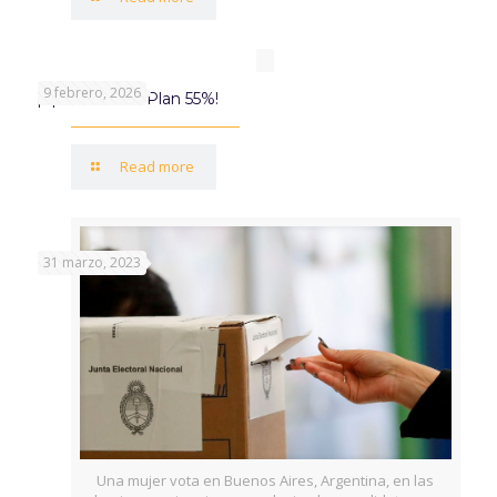
9 febrero, 2026
¡Aprovechá el Plan 55%!
Read more
31 marzo, 2023
Una mujer vota en Buenos Aires, Argentina, en las