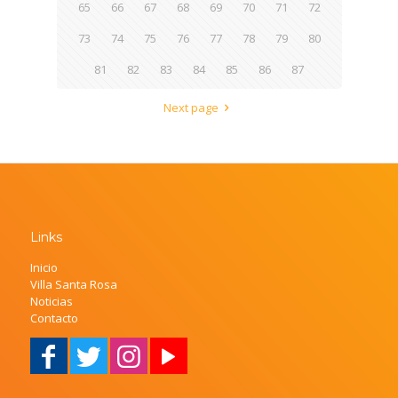
65
66
67
68
69
70
71
72
73
74
75
76
77
78
79
80
81
82
83
84
85
86
87
Next page
Links
Inicio
Villa Santa Rosa
Noticias
Contacto