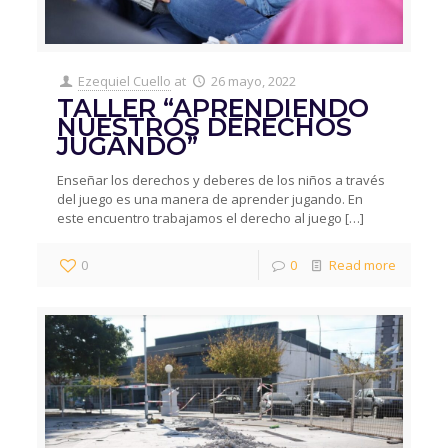
Ezequiel Cuello
at
26 mayo, 2022
TALLER “APRENDIENDO
NUESTROS DERECHOS
JUGANDO”
Enseñar los derechos y deberes de los niños a través
del juego es una manera de aprender jugando. En
este encuentro trabajamos el derecho al juego
[…]
0
0
Read more