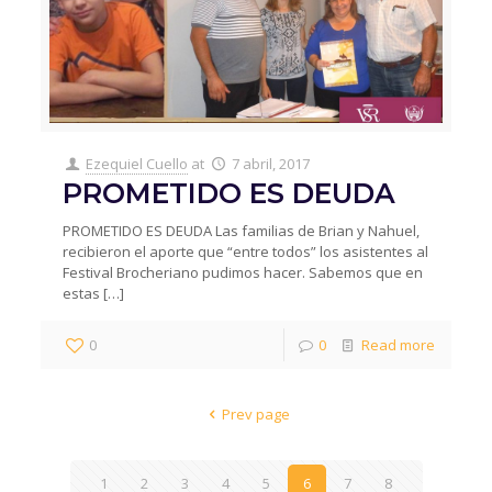
Ezequiel Cuello
at
7 abril, 2017
PROMETIDO ES DEUDA
PROMETIDO ES DEUDA Las familias de Brian y Nahuel,
recibieron el aporte que “entre todos” los asistentes al
Festival Brocheriano pudimos hacer. Sabemos que en
estas
[…]
0
0
Read more
Prev page
1
2
3
4
5
6
7
8