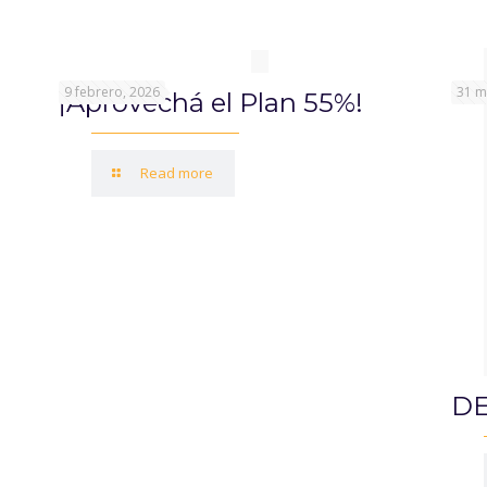
9 febrero, 2026
31 m
¡Aprovechá el Plan 55%!
Read more
DE