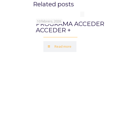
Related posts
10 febrero, 2026
PROGRAMA ACCEDER
ACCEDER +
Read more