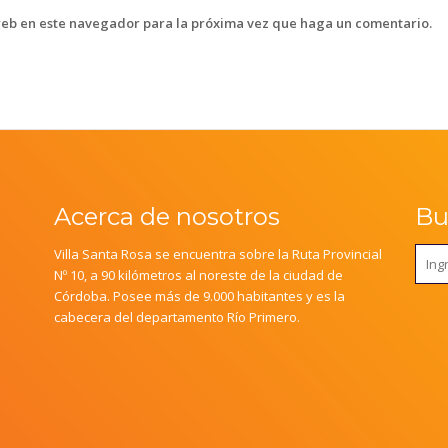
web en este navegador para la próxima vez que haga un comentario.
Acerca de nosotros
Bus
Villa Santa Rosa se encuentra sobre la Ruta Provincial
Nº 10, a 90 kilómetros al noreste de la ciudad de
Córdoba. Posee más de 9.000 habitantes y es la
cabecera del departamento Río Primero.