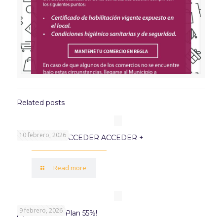
Related posts
10 febrero, 2026
PROGRAMA ACCEDER ACCEDER +
Read more
9 febrero, 2026
¡Aprovechá el Plan 55%!