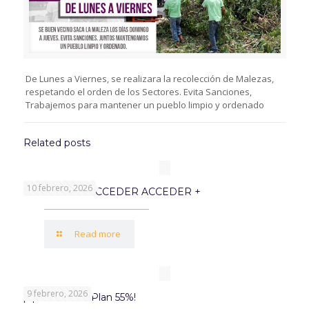
De Lunes a Viernes, se realizara la recolección de Malezas,
respetando el orden de los Sectores. Evita Sanciones,
Trabajemos para mantener un pueblo limpio y ordenado
Related posts
10 febrero, 2026
PROGRAMA ACCEDER ACCEDER +
Read more
9 febrero, 2026
¡Aprovechá el Plan 55%!