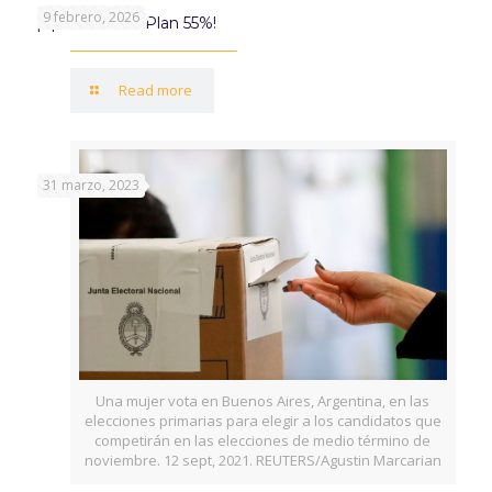
9 febrero, 2026
¡Aprovechá el Plan 55%!
Read more
31 marzo, 2023
Una mujer vota en Buenos Aires, Argentina, en las
elecciones primarias para elegir a los candidatos que
competirán en las elecciones de medio término de
noviembre. 12 sept, 2021. REUTERS/Agustin Marcarian