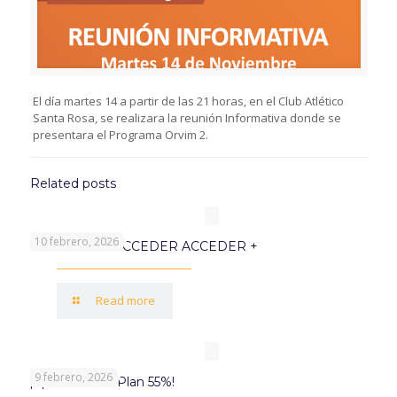
El día martes 14 a partir de las 21 horas, en el Club Atlético
Santa Rosa, se realizara la reunión Informativa donde se
presentara el Programa Orvim 2.
Related posts
10 febrero, 2026
PROGRAMA ACCEDER ACCEDER +
Read more
9 febrero, 2026
¡Aprovechá el Plan 55%!