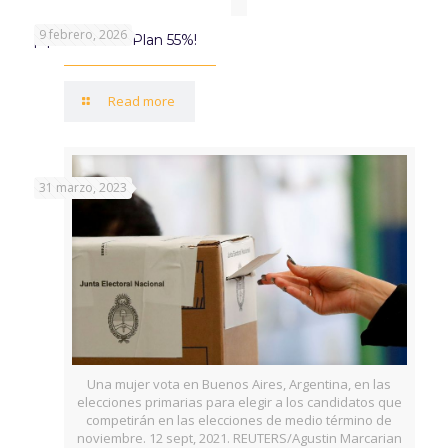
9 febrero, 2026
¡Aprovechá el Plan 55%!
Read more
31 marzo, 2023
Una mujer vota en Buenos Aires, Argentina, en las
elecciones primarias para elegir a los candidatos que
competirán en las elecciones de medio término de
noviembre. 12 sept, 2021. REUTERS/Agustin Marcarian